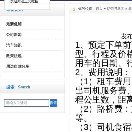
欢迎关注正元微信
你的位置：
首页
»
促销与新闻
»
最
最新促销
最新促销
公司新闻
发布
1、预定下单
汽车知识
型、行程及价
政策法规
用车的日期、
周边自驾分享
2、费用说明：
（1）租车费
搜索 Search
出司机服务费
程公里数，距
（2）路桥费
等。
（3）司机食