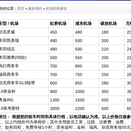
你的位置：
首页
»
服务报价
»
机场高铁接送
车型 / 机场
虹桥机场
浦东机场
硕放机场
无
別克君威
450
480
180
2
丰田凯美瑞
480
500
200
2
丰田锐志
480
500
220
2
本田雅阁(08款)
500
550
200
2
风行商务车
700
800
250
2
瑞风商务车
700
750
250
2
別克商务车GL8陆尊
800
850
280
3
14座金杯
900
1000
350
3
奥迪A6L
1300
1500
500
5
19座考斯特
2000
2200
500
6
附注：
根据您的租车时间和具体行程，以电话确认为准。以上价格仅做参
1、以上均报价均为单程价；其中含驾驶员工资，过路、过桥费，油费。
2、如有回程，免费等候1小时；若有超时，金杯、瑞风、别克商务按50元