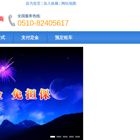
设为首页
|
加入收藏
|
网站地图
全国服务热线:
0510-82405617
方式
支付定金
预定租车